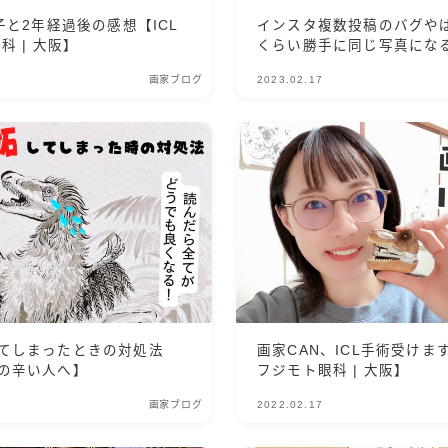
子と2年経過後の感想【ICL
インスタ複数投稿のバグやば
科 | 大阪】
くらい勝手に同じ写真にな
法】
画家ブログ
2023.02.17
てしまったときの対処法
画家CAN、ICL手術受けま
の辛い人へ】
フジモト眼科 | 大阪】
画家ブログ
2022.02.17