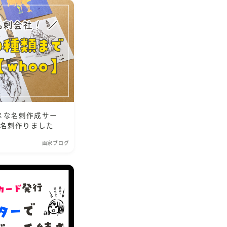
メな名刺作成サー
新名刺作りました
画家ブログ