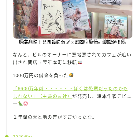
絵本出版！と同時にカフェの閉店準備。地獄か！笑
なんと、ビルのオーナーに意地悪されてカフェが追い
出され閉店→翌年本町に移転
1000万円の借金を負った
「6600万年前・・・・・・ぼくは恐竜だったのかも
しれない」（主婦の友社）
が発売し、絵本作家デビュ
ー
１年間の天と地の差がすごかったな。
2020年〜