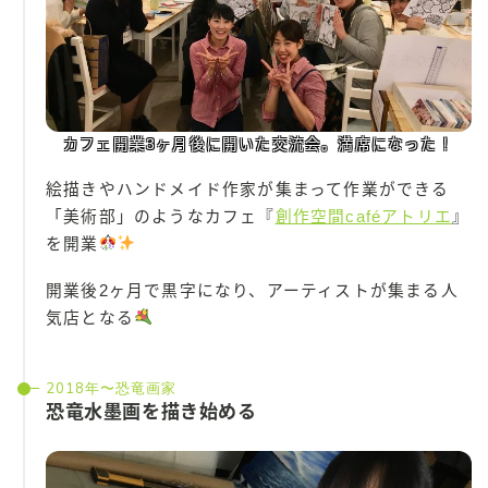
カフェ開業3ヶ月後に開いた交流会。満席になった！
絵描きやハンドメイド作家が集まって作業ができる
「美術部」のようなカフェ『
創作空間caféアトリエ
』
を開業
開業後2ヶ月で黒字になり、アーティストが集まる人
気店となる
2018年〜恐竜画家
恐竜水墨画を描き始める