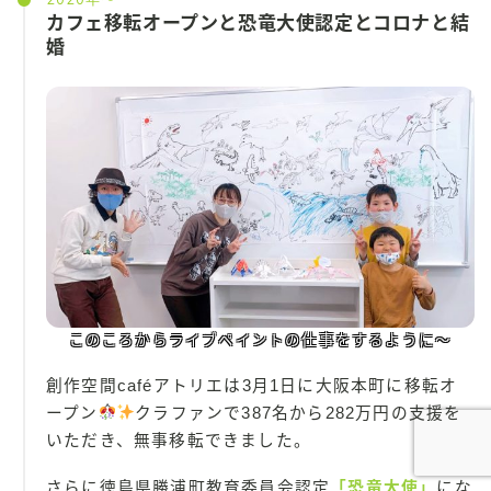
カフェ移転オープンと恐竜大使認定とコロナと結
婚
このころからライブペイントの仕事をするように〜
創作空間caféアトリエは3月1日に大阪本町に移転オ
ープン
クラファンで387名から282万円の支援を
いただき、無事移転できました。
さらに徳島県勝浦町教育委員会認定
「恐竜大使」
にな