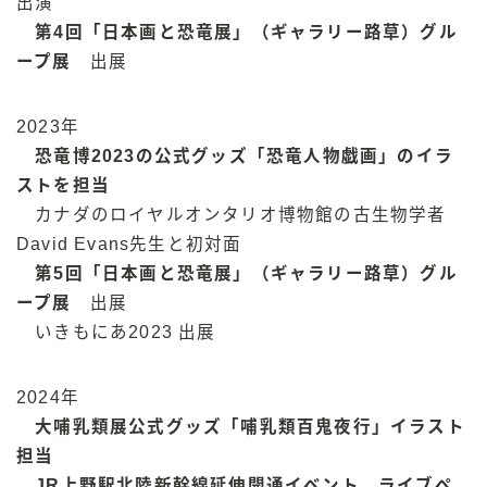
出演
第4回「日本画と恐竜展」（ギャラリー路草）グル
ープ展
出展
2023年
恐竜博2023の公式グッズ「恐竜人物戯画」のイラ
ストを担当
カナダのロイヤルオンタリオ博物館の古生物学者
David Evans先生と初対面
第5回「日本画と恐竜展」（ギャラリー路草）グル
ープ展
出展
いきもにあ2023 出展
2024年
大哺乳類展公式グッズ「哺乳類百鬼夜行」イラスト
担当
JR上野駅北陸新幹線延伸開通イベント ライブペ