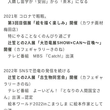
入籍し苗字が「安田」から「茶木」になる
2021年 コロナで暇暇。
第3回目個展「絵を描く楽しみ」開催
（カワチ画材
梅田店）
特にやることなくのんびり過ごす
辻笙との2人展「大恐竜展SHOW×CAN〜召喚〜」
開催
（カフェギャラリーきのね）
テレビ番組 MBS 『Catch!』出演
2022年 SNSで恐竜の発信を続ける
辻笙との2人展「古生物同窓会」開催
（カフェギャ
ラリーきのね）
テレビ番組 よーいどん！『となりの人間国宝さ
ん』出演→認定
絵本ワールド2022inこまつしま に絵本作家として