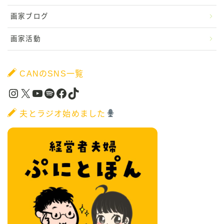
画家ブログ
画家活動
CANのSNS一覧
Instagram
X
YouTube
Spotify
Facebook
TikTok
夫とラジオ始めました