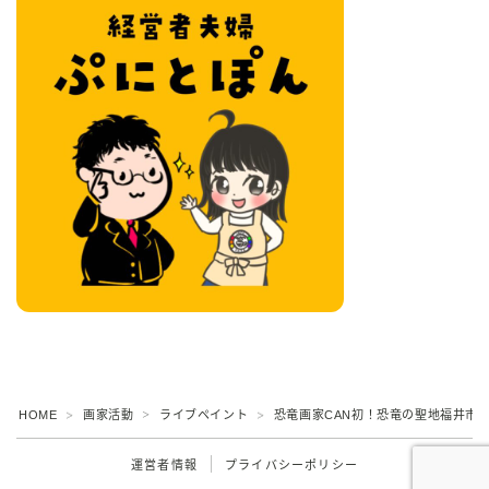
HOME
画家活動
ライブペイント
恐竜画家CAN初！恐竜の聖地福井市
＞
＞
＞
運営者情報
プライバシーポリシー