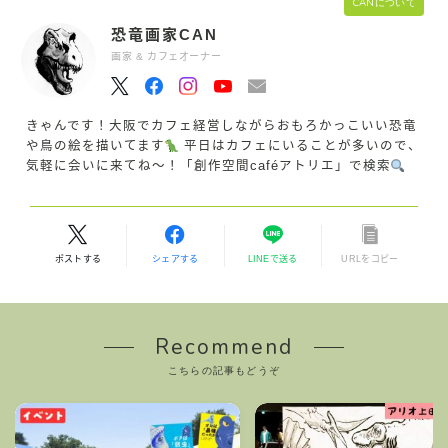
CANについて
恐竜画家CAN
画家 & カフェオーナー
きゃんです！大阪でカフェ経営しながらおもろかっこいい恐竜
や鳥の絵を描いてます
平日はカフェにいることが多いので、
気軽に会いに来てね〜！「創作空間caféアトリエ」で検索
ポストする
シェアする
LINEで送る
URLをコピー
Recommend
こちらの記事もどうぞ