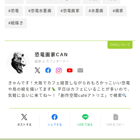
#恐竜
#恐竜水墨画
#恐竜画家
#水墨画
#画家
#絵描き
CANについて
恐竜画家CAN
画家 & カフェオーナー
きゃんです！大阪でカフェ経営しながらおもろかっこいい恐竜
や鳥の絵を描いてます
平日はカフェにいることが多いので、
気軽に会いに来てね〜！「創作空間caféアトリエ」で検索
ポストする
シェアする
LINEで送る
URLをコピー