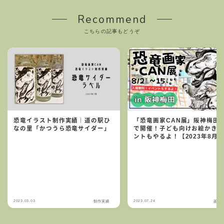
Recommend
こちらの記事もどうぞ
恐竜イラスト制作実績｜道の駅ひ
「恐竜画家CAN展」阪神梅田
なの里「かつうら恐竜サイダー」
で開催！子ども向けお絵かき
ントもやるよ！【2023年8月2
日〜15日】
2023.03.03
2023.07.24
制作実績
画家