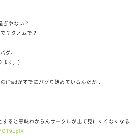
多過ぎやない？
やで？タノムで？
のバグ。
ります。）
のiPadがすでにバグり始めているんだが…
。
とすると意味わからんサークルが出て見にくくなくなる
tzMCT9LplX