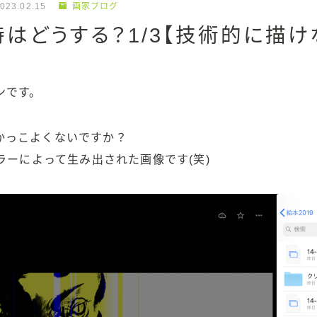
023.02.15
画家ブログ
はどうする？1/3【技術的に描け
ンです。
かっこよくないですか？
エラーによって生み出された画像です(笑)