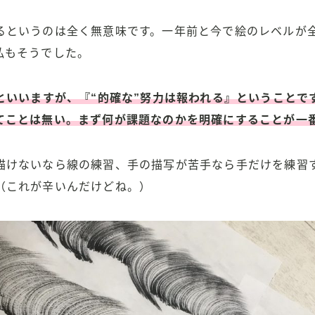
るというのは全く無意味です。一年前と今で絵のレベルが
私もそうでした。
”といいますが、『“的確な”努力は報われる』ということ
で
てことは無い。
まず何が課題なのかを明確にすることが一
描けないなら線の練習、手の描写が苦手なら手だけを練習
（これが辛いんだけどね。）