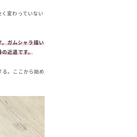
全く変わっていない
す。ガムシャラ描い
番の近道です。
する。ここから始め