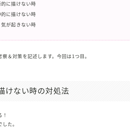
術的に描けない時
神的に描けない時
く気が起きない時
考察＆対策を記述します。今回は1つ目。
描けない時の対処法
る！
でした。