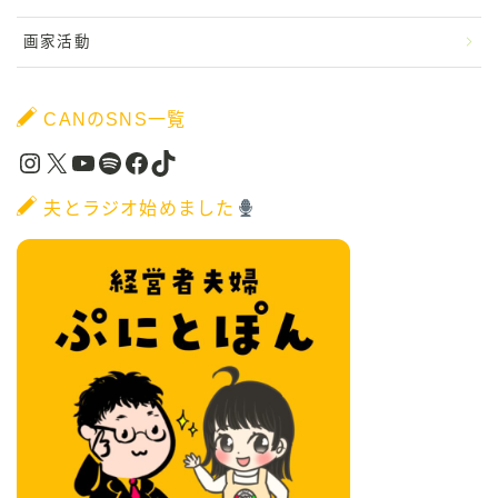
画家活動
CANのSNS一覧
Instagram
X
YouTube
Spotify
Facebook
TikTok
夫とラジオ始めました