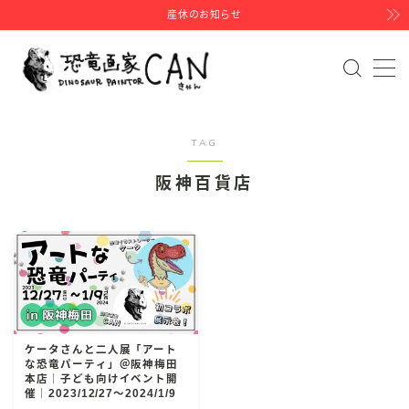
産休のお知らせ
MENU
HOME
TAG
PROFILE
阪神百貨店
LIVE PAINT
EHON
BLOG
ケータさんと二人展「アート
な恐竜パーティ」＠阪神梅田
INSTAGRAM
本店｜子ども向けイベント開
催｜2023/12/27〜2024/1/9