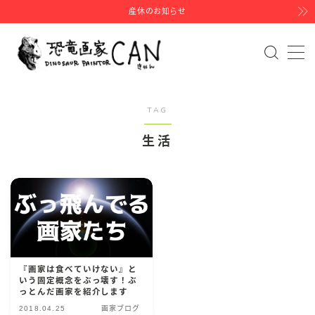
産休のお知らせ
MENU
HOME
TAG
PROFILE
生活
LIVE PAINT
EHON
BLOG
『画家は食べていけない』と
いう固定概念をぶっ壊す！ぶ
INSTAGRAM
っとんだ画家を紹介します
2018.04.25
画家ブログ