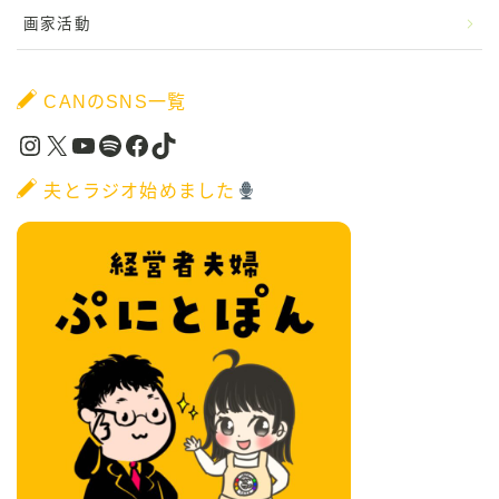
画家活動
CANのSNS一覧
Instagram
X
YouTube
Spotify
Facebook
TikTok
夫とラジオ始めました